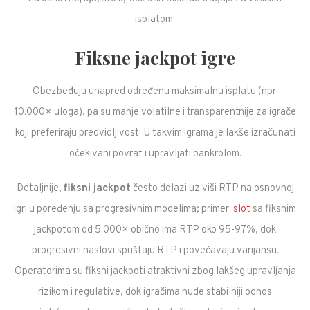
isplatom.
Fiksne jackpot igre
Obezbeđuju unapred određenu maksimalnu isplatu (npr.
10.000× uloga), pa su manje volatilne i transparentnije za igrače
koji preferiraju predvidljivost. U takvim igrama je lakše izračunati
očekivani povrat i upravljati bankrolom.
Detaljnije,
fiksni jackpot
često dolazi uz viši RTP na osnovnoj
igri u poređenju sa progresivnim modelima; primer:
slot
sa fiksnim
jackpotom od 5.000× obično ima RTP oko 95-97%, dok
progresivni naslovi spuštaju RTP i povećavaju varijansu.
Operatorima su fiksni jackpoti atraktivni zbog lakšeg upravljanja
rizikom i regulative, dok igračima nude stabilniji odnos