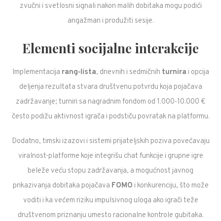
zvučni i svetlosni signali nakon malih dobitaka mogu podići
angažman i produžiti sesije.
Elementi socijalne interakcije
Implementacija
rang‑lista
, dnevnih i sedmičnih
turnira
i opcija
deljenja rezultata stvara društvenu potvrdu koja pojačava
zadržavanje; turniri sa nagradnim fondom od 1.000-10.000 €
često podižu aktivnost igrača i podstiču povratak na platformu.
Dodatno, timski izazovi i sistemi prijateljskih poziva povećavaju
viralnost-platforme koje integrišu chat funkcije i grupne igre
beleže veću stopu zadržavanja, a mogućnost javnog
prikazivanja dobitaka pojačava
FOMO
i konkurenciju, što može
voditi i ka većem riziku impulsivnog uloga ako igrači teže
društvenom priznanju umesto racionalne kontrole gubitaka.