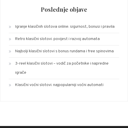
Poslednje objave
Igranje klasičnih slotova online: sigurnost, bonusi i pravila
Retro klasični slotovi: povijest i razvoj automata
Najbolji klasični slotovi s bonus rundama i free spinovima
3-reel klasični slotovi – vodič za početnike i napredne
igrače
Klasični voćni slotovi: najpopularniji voćni automati