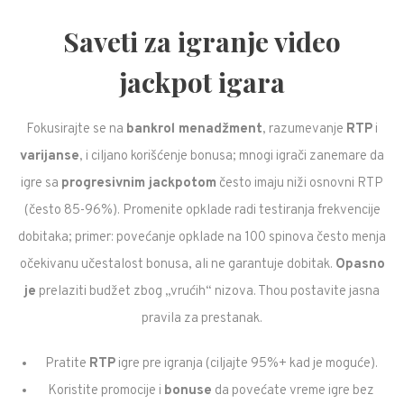
Saveti za igranje video
jackpot igara
Fokusirajte se na
bankrol menadžment
, razumevanje
RTP
i
varijanse
, i ciljano korišćenje bonusa; mnogi igrači zanemare da
igre sa
progresivnim jackpotom
često imaju niži osnovni RTP
(često 85-96%). Promenite opklade radi testiranja frekvencije
dobitaka; primer: povećanje opklade na 100 spinova često menja
očekivanu učestalost bonusa, ali ne garantuje dobitak.
Opasno
je
prelaziti budžet zbog „vrućih“ nizova. Thou postavite jasna
pravila za prestanak.
Pratite
RTP
igre pre igranja (ciljajte 95%+ kad je moguće).
Koristite promocije i
bonuse
da povećate vreme igre bez