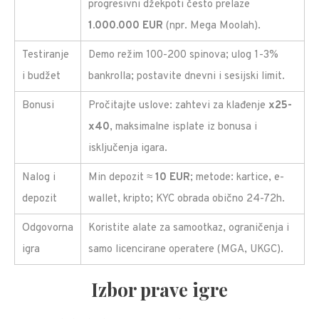
progresivni džekpoti često prelaze
1.000.000 EUR
(npr. Mega Moolah).
Testiranje
Demo režim 100-200 spinova; ulog 1-3%
i budžet
bankrolla; postavite dnevni i sesijski limit.
Bonusi
Pročitajte uslove: zahtevi za klađenje
x25-
x40
, maksimalne isplate iz bonusa i
isključenja igara.
Nalog i
Min depozit ≈
10 EUR
; metode: kartice, e-
depozit
wallet, kripto; KYC obrada obično 24-72h.
Odgovorna
Koristite alate za samootkaz, ograničenja i
igra
samo licencirane operatere (MGA, UKGC).
Izbor prave igre