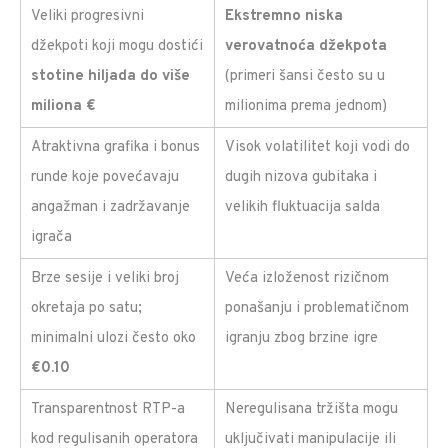
Veliki progresivni
Ekstremno niska
džekpoti koji mogu dostići
verovatnoća džekpota
stotine hiljada do više
(primeri šansi često su u
miliona €
milionima prema jednom)
Atraktivna grafika i bonus
Visok volatilitet koji vodi do
runde koje povećavaju
dugih nizova gubitaka i
angažman i zadržavanje
velikih fluktuacija salda
igrača
Brze sesije i veliki broj
Veća izloženost rizičnom
okretaja po satu;
ponašanju i problematičnom
minimalni ulozi često oko
igranju zbog brzine igre
€0.10
Transparentnost RTP-a
Neregulisana tržišta mogu
kod regulisanih operatora
uključivati manipulacije ili