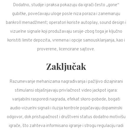
Dodatno, studije i praksa pokazuju da igrači često „gonе“
gubitke, povećavaju uloge posle niza poraza i zanemaruju
bankroll menadžment; operatori koriste autoplay, sound design i
vizuelne signale koji produžavaju sesije-zbog toga je ključno
koristiti limite depozita, vremena i opcije samousklanjanja, kao i
proverene, licencirane sajtove.
Zaključak
Razumevanje mehanizama nagrađivanja i pažljivo dizajnirani
stimulansi objašnjavaju privlačnost video jackpot igara:
varijabilni rasporedi nagrada, efekat skoro‑pobede, bogati
audio‑vizuelni signali i iluzija kontrole pojačavaju dopaminski
odgovor, dok pristupačnost i društveni status dodatno motivišu
igrače, što zahteva informisano igranje i strogu regulaciju radi