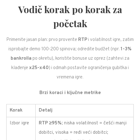
Vodič korak po korak za
početak
Primenite jasan plan: prvo proverite
RTP
i volatilnost igre, zatim
isprobajte demo 100-200 spinova; odredite budžet (npr.
1-3%
bankrolla
po okretu), koristite bonuse uz oprez (zahtevi za
klađenje
x25-x40
) i odmah postavite ograničenja gubitka i
vremena igre.
Brzi koraci i ključne metrike
Korak
Detalj
Izbor igre
RTP ≥95%
; niska volatilnost = češći manji
dobitci, visoka = ređi veći dobitci;