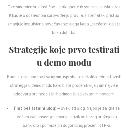
Ove smernice su elastične — prilagodite ih svom cilju i iskustvu.
Ključ je u doslednom sprovođenju pravila: sistematski pristup
smanjuje impulsivno povećavanje uloga kada „osećate“ da ste
blizu dobitka.
Strategije koje prvo testirati
u demo modu
Kada ste se upoznali sa igrom, isprobajte nekoliko jednostavnih
strategija u demo modu kako biste procenili koja vam najviše
odgovara pre nego što ih primenite sa stvarnim novcem:
Flat bet (stalni ulog)
— uvek isti ulog. Najbolje za igre sa
većom varijansom jer smanjuje rizik od brzog pražnjenja
bankrota i pomaže pri dugoročnoj proceni RTP-a.