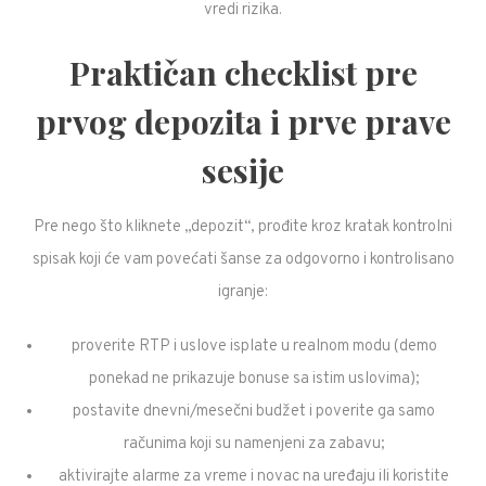
vredi rizika.
Praktičan checklist pre
prvog depozita i prve prave
sesije
Pre nego što kliknete „depozit“, prođite kroz kratak kontrolni
spisak koji će vam povećati šanse za odgovorno i kontrolisano
igranje:
proverite RTP i uslove isplate u realnom modu (demo
ponekad ne prikazuje bonuse sa istim uslovima);
postavite dnevni/mesečni budžet i poverite ga samo
računima koji su namenjeni za zabavu;
aktivirajte alarme za vreme i novac na uređaju ili koristite