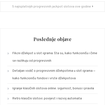
navigation
5 najisplativijih progresivnih jackpot slotova ove godine
Poslednje objave
Fikcni džekpot u slot igrama: šta su, kako funkcionišu i čime
se razlikuju od progresivnih
Detaljan vodič o progresivnim džekpotima u slot igrama —
kako funkcionišu fondovi i vrste džekpotova
Igranje klasičnih slotova online: sigurnost, bonusi i pravila
Retro klasični slotovi: povijest i razvoj automata