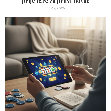
prije igre za pravi novac
03/17/2026