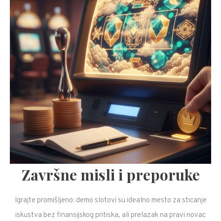
Završne misli i preporuke
Igrajte promišljeno: demo slotovi su idealno mesto za sticanje
iskustva bez finansijskog pritiska, ali prelazak na pravi novac