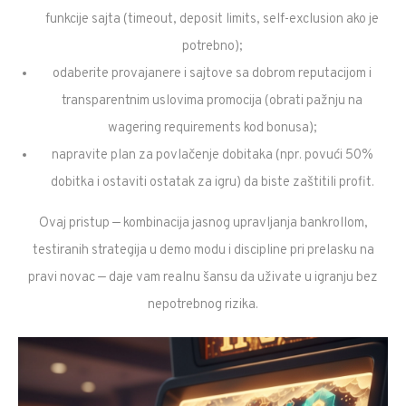
funkcije sajta (timeout, deposit limits, self-exclusion ako je
potrebno);
odaberite provajanere i sajtove sa dobrom reputacijom i
transparentnim uslovima promocija (obrati pažnju na
wagering requirements kod bonusa);
napravite plan za povlačenje dobitaka (npr. povući 50%
dobitka i ostaviti ostatak za igru) da biste zaštitili profit.
Ovaj pristup — kombinacija jasnog upravljanja bankrollom,
testiranih strategija u demo modu i discipline pri prelasku na
pravi novac — daje vam realnu šansu da uživate u igranju bez
nepotrebnog rizika.