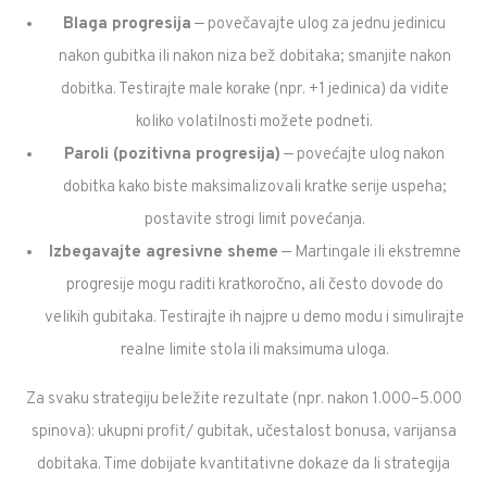
Blaga progresija
— povečavajte ulog za jednu jedinicu
nakon gubitka ili nakon niza bež dobitaka; smanjite nakon
dobitka. Testirajte male korake (npr. +1 jedinica) da vidite
koliko volatilnosti možete podneti.
Paroli (pozitivna progresija)
— povećajte ulog nakon
dobitka kako biste maksimalizovali kratke serije uspeha;
postavite strogi limit povećanja.
Izbegavajte agresivne sheme
— Martingale ili ekstremne
progresije mogu raditi kratkoročno, ali često dovode do
velikih gubitaka. Testirajte ih najpre u demo modu i simulirajte
realne limite stola ili maksimuma uloga.
Za svaku strategiju beležite rezultate (npr. nakon 1.000–5.000
spinova): ukupni profit/ gubitak, učestalost bonusa, varijansa
dobitaka. Time dobijate kvantitativne dokaze da li strategija