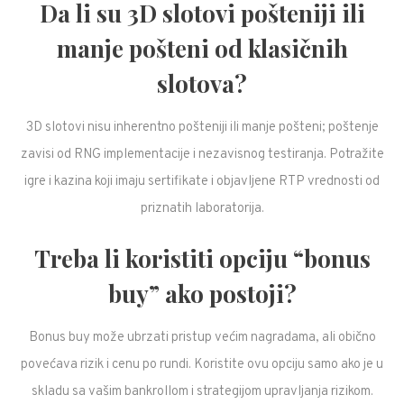
Da li su 3D slotovi pošteniji ili
manje pošteni od klasičnih
slotova?
3D slotovi nisu inherentno pošteniji ili manje pošteni; poštenje
zavisi od RNG implementacije i nezavisnog testiranja. Potražite
igre i kazina koji imaju sertifikate i objavljene RTP vrednosti od
priznatih laboratorija.
Treba li koristiti opciju “bonus
buy” ako postoji?
Bonus buy može ubrzati pristup većim nagradama, ali obično
povećava rizik i cenu po rundi. Koristite ovu opciju samo ako je u
skladu sa vašim bankrollom i strategijom upravljanja rizikom.