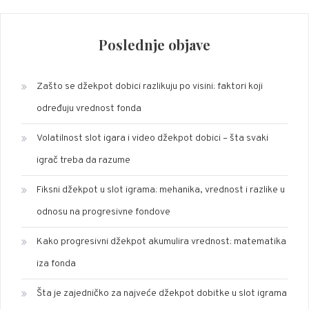
Poslednje objave
Zašto se džekpot dobici razlikuju po visini: faktori koji
određuju vrednost fonda
Volatilnost slot igara i video džekpot dobici – šta svaki
igrač treba da razume
Fiksni džekpot u slot igrama: mehanika, vrednost i razlike u
odnosu na progresivne fondove
Kako progresivni džekpot akumulira vrednost: matematika
iza fonda
Šta je zajedničko za najveće džekpot dobitke u slot igrama