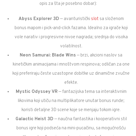
opis za šta je posebno dobar):
Abyss Explorer 3D
— avanturistički
slot
sa složenom
bonus mapom i pick‑and‑click fazama. Idealno za igrače koji
vole narativ i progresivne nivoe nagrada; srednja do visoka
volatilnost.
Neon Samurai: Blade Wins
— brzi, akcioni naslov sa
kinetičkim animacijama i mnoštvom respinova; odličan za one
koji preferiraju česte uzastopne dobitke uz dinamične zvučne
efekte.
Mystic Odyssey VR
— fantazijska tema sa interaktivnim
likovima koji utiču na multiplikatore unutar bonus runde;
koristi detaljne 3D scene koje se menjaju tokom igre.
Galactic Heist 3D
— naučna fantastika i kooperativni stil
bonus igre koji podseća na mini‑pucačinu, sa mogućnošću