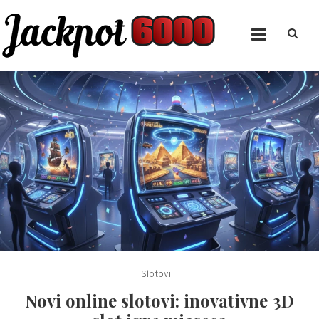
Skip
to
content
Jackpot 6000
Slotovi
Novi online slotovi: inovativne 3D