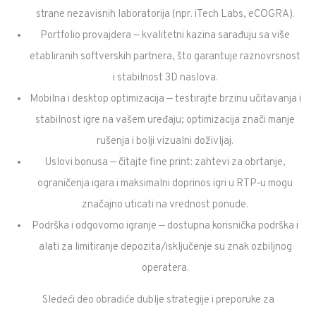
strane nezavisnih laboratorija (npr. iTech Labs, eCOGRA).
Portfolio provajdera — kvalitetni kazina sarađuju sa više
etabliranih softverskih partnera, što garantuje raznovrsnost
i stabilnost 3D naslova.
Mobilna i desktop optimizacija — testirajte brzinu učitavanja i
stabilnost igre na vašem uređaju; optimizacija znači manje
rušenja i bolji vizualni doživljaj.
Uslovi bonusa — čitajte fine print: zahtevi za obrtanje,
ograničenja igara i maksimalni doprinos igri u RTP‑u mogu
značajno uticati na vrednost ponude.
Podrška i odgovorno igranje — dostupna korisnička podrška i
alati za limitiranje depozita/isključenje su znak ozbiljnog
operatera.
Sledeći deo obradiće dublje strategije i preporuke za