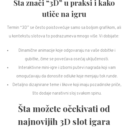
Šta znači “3D” u praksi i kako
utiče na igru
Termin “3D” se često poistovećuje samo sa boljom grafikom, ali
u kontekstu slotova to podrazumeva mnogo više. Vi dobijate:
Dinamične animacije koje odgovaraju na vaše dobitke i
gubitke, čime se povećava osećaj uključenosti.
Interaktivne mini-igre i izborni putevi nagrada koji vam
omogućavaju da donosite odluke koje menjaju tok runde.
Detaljno dizajnirane teme i likove koji imaju pozadinske priče,
što dodaje narativni sloj svakom spinu.
Šta možete očekivati od
najnovijih 3D slot igara