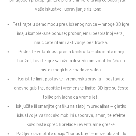
prilagođen pristup igri. Evo praktičnih koraka koji će poboljšati
vaše iskustvo i upravljanje rizikom:
Testirajte u demo modu pre uloženog novca — mnoge 3D igre
imaju kompleksne bonuse; probanjem u besplatnoj verziji
naučićete ritam i aktivacije bez troška.
Podesite volatilnost prema bankrollu — ako imate manji
budžet, birajte igre sa nižom ili srednjom volatilnošću da
biste izbegli brze padove salda.
Koristite limit postavke i vremenska pravila — postavite
dnevne gubitke, dobitke i vremenske limite; 3D igre su često
toliko privlačne da vreme leti.
Isključite ili smanjite grafiku na slabijim uređajima — glatko
iskustvo je važno; ako mobilni usporava, smanjite efekte
kako biste sprečili prekide i eventualne greške.
Pažljivo razmotrite opciju “bonus buy” — može ubrzati do