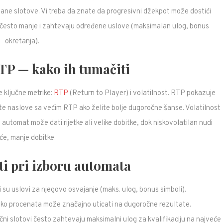
ezane slotove. Vi treba da znate da progresivni džekpot može dostići
e često manje i zahtevaju određene uslove (maksimalan ulog, bonus
okretanja).
RTP — kako ih tumačiti
 ključne metrike:
RTP
(Return to Player) i volatilnost. RTP pokazuje
te naslove sa većim RTP ako želite bolje dugoročne šanse. Volatilnost
automat može dati rijetke ali velike dobitke, dok niskovolatilan nudi
će, manje dobitke.
ti pri izboru automata
ji su uslovi za njegovo osvajanje (maks. ulog, bonus simboli).
iko procenata može značajno uticati na dugoročne rezultate.
ični slotovi često zahtevaju maksimalni ulog za kvalifikaciju na najveće