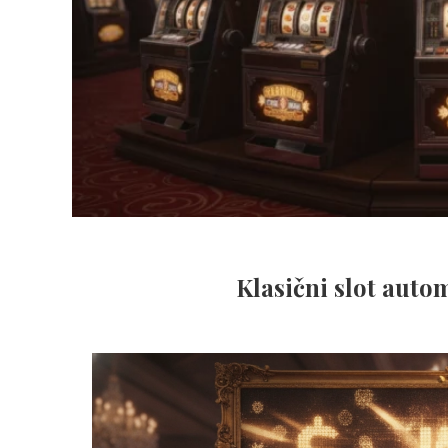
Klasični slot auto