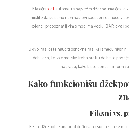
Klasični
slot
automati s najvećim džekpotima često zb
mislite da su samo novi naslovi sposobni da nose visoke
kolone i prepoznatljivim simbolima voćki, BAR-ova i se
U ovoj fazi ćete naučiti osnovne razlike između fiksnih 
dobitaka, te koje metrike treba pratiti da biste povećal
nagradu, kako biste donosili informis
Kako funkcionišu džekpoti
zn
Fiksni vs. 
Fiksni džekpot je unapred definisana suma koja se ne me