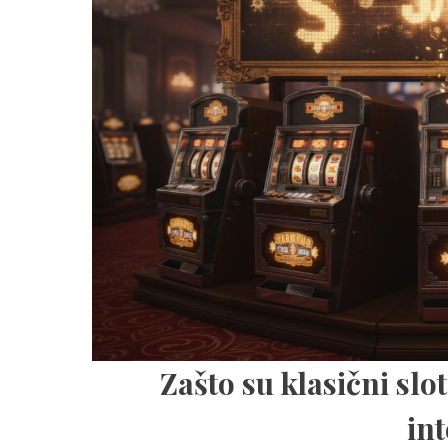
Zašto su klasični slot
in