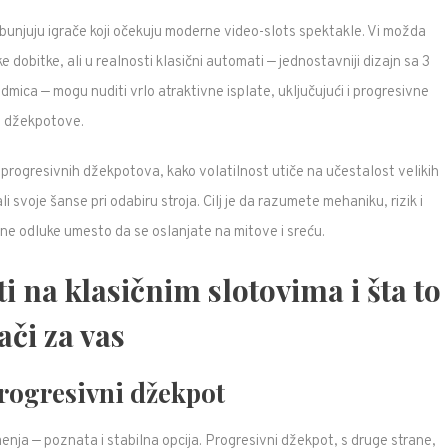
unjuju igrače koji očekuju moderne video-slots spektakle. Vi možda
 dobitke, ali u realnosti klasični automati — jednostavniji dizajn sa 3
dmica — mogu nuditi vrlo atraktivne isplate, uključujući i progresivne
džekpotove.
i progresivnih džekpotova, kako volatilnost utiče na učestalost velikih
i svoje šanse pri odabiru stroja. Cilj je da razumete mehaniku, rizik i
ane odluke umesto da se oslanjate na mitove i sreću.
 na klasičnim slotovima i šta to
ači za vas
progresivni džekpot
nja — poznata i stabilna opcija. Progresivni džekpot, s druge strane,