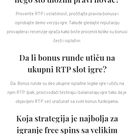
Proverite RTP i volatilnost, pročitajte pravila bonusa i
isprobajte demo verziju igre. Takođe gledajte reputaciju
provajdera i recenzije igrača kako biste procenili koliko su bonusi
česti i isplativi.
Da li bonus runde utiču na
ukupni RTP slot igre?
Da. Bonus runde su deo ukupne isplatne logike igre i utiču na
njen RTP. Ipak, proizvođači testiraju i balansiraju igre tako da je
objavljeni RTP već uračunat sa svim bonus funkcijama.
Koja strategija je najbolja za
igranje free spins sa velikim