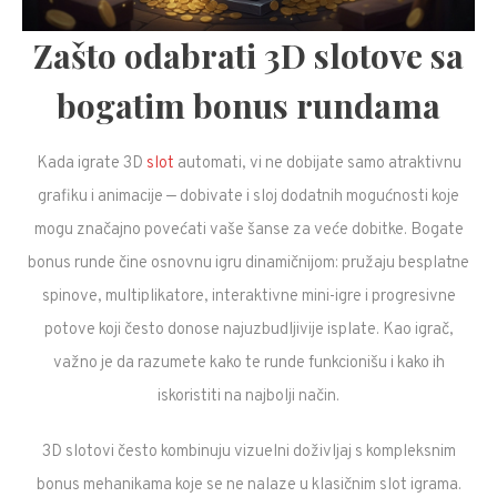
Zašto odabrati 3D slotove sa
bogatim bonus rundama
Kada igrate 3D
slot
automati, vi ne dobijate samo atraktivnu
grafiku i animacije — dobivate i sloj dodatnih mogućnosti koje
mogu značajno povećati vaše šanse za veće dobitke. Bogate
bonus runde čine osnovnu igru dinamičnijom: pružaju besplatne
spinove, multiplikatore, interaktivne mini-igre i progresivne
potove koji često donose najuzbudljivije isplate. Kao igrač,
važno je da razumete kako te runde funkcionišu i kako ih
iskoristiti na najbolji način.
3D slotovi često kombinuju vizuelni doživljaj s kompleksnim
bonus mehanikama koje se ne nalaze u klasičnim slot igrama.