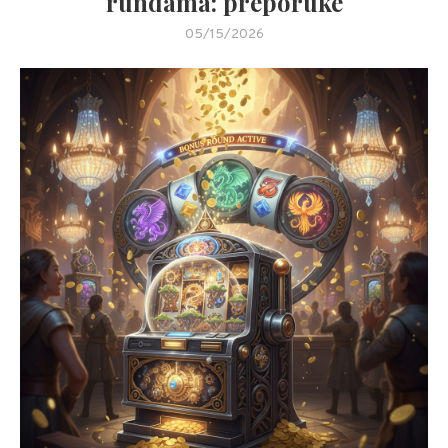
rundama: preporuke
05/15/2026