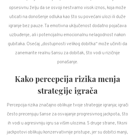
opsesivnu želju da se osvoji nestvarno visok iznos, koja može
uticati na donošenje odluka kao što su povećani ulozi ili duže
igranje bez pauze. Ta emotivna uključenost dodatno pojačava
uzbuđenje, ali i potencijalnu emocionalnu nelagodnost nakon
gubitaka. Osećaj „dostupnosti velikog dobitka“ može učiniti da
zanemarite realnu šansu za dobitak, što vodi u rizičnije
ponašanje.
Kako percepcija rizika menja
strategije igrača
Percepcija rizika značajno oblikuje tvoje strategije igranja; igrači
često precenjuju šanse za osvajanje progresivnog jackpota, što
ih vodi u agresivniju igru sa višim ulozima. S druge strane, fiksni
jackpotovi oblikuju konzervativnije pristupe, jer su dobitci manji,