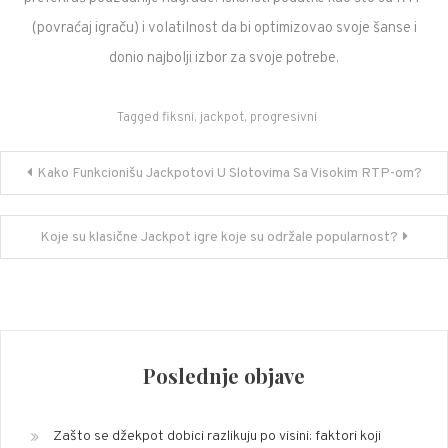
(povraćaj igraču) i volatilnost da bi optimizovao svoje šanse i
donio najbolji izbor za svoje potrebe.
Tagged
fiksni
,
jackpot
,
progresivni
Post
Kako Funkcionišu Jackpotovi U Slotovima Sa Visokim RTP-om?
navigation
Koje su klasične Jackpot igre koje su održale popularnost?
Poslednje objave
Zašto se džekpot dobici razlikuju po visini: faktori koji