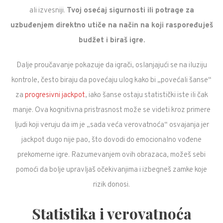
ali izvesniji.
Tvoj osećaj sigurnosti ili potrage za
uzbuđenjem direktno utiče na način na koji raspoređuješ
budžet i biraš igre.
Dalje proučavanje pokazuje da igrači, oslanjajući se na iluziju
kontrole, često biraju da povećaju ulog kako bi „povećali šanse“
za
progresivni jackpot
, iako šanse ostaju statistički iste ili čak
manje. Ova kognitivna pristrasnost može se videti kroz primere
ljudi koji veruju da im je „sada veća verovatnoća“ osvajanja jer
jackpot dugo nije pao, što dovodi do emocionalno vođene
prekomerne igre. Razumevanjem ovih obrazaca, možeš sebi
pomoći da bolje upravljaš očekivanjima i izbegneš zamke koje
rizik donosi.
Statistika i verovatnoća