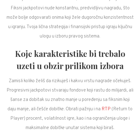
Fiksni jackpotovi nude konstantnu, predvidljivu nagradu, što
može bolje odgovarati onima koji žele dugoročnu konzistentnost
u igranju. Tvoja lična strategija i finansijski pristup igraju ključnu
ulogu u izboru pravog sistema.
Koje karakteristike bi trebalo
uzeti u obzir prilikom izbora
Zamisli koliko želiš da rizikuješ i kakvu vrstu nagrade očekuješ.
Progresivni jackpotovi stvaraju fondove koji rastu do milijardi, ali
šanse za dobitak su znatno manje u poređenju sa fiksnim koji
daju manje, ali češće dobitke. Obrati pažnju i na
RTP
(Return to
Player) procent, volatilnost igre, kao i na ograničenja uloge i
maksimalne dobitke unutar sistema koji biraš.