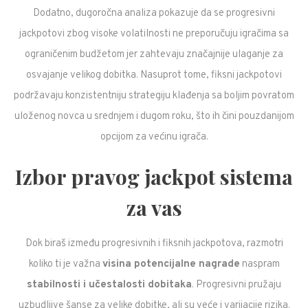
Dodatno, dugoročna analiza pokazuje da se progresivni
jackpotovi zbog visoke volatilnosti ne preporučuju igračima sa
ograničenim budžetom jer zahtevaju značajnije ulaganje za
osvajanje velikog dobitka. Nasuprot tome, fiksni jackpotovi
podržavaju konzistentniju strategiju klađenja sa boljim povratom
uloženog novca u srednjem i dugom roku, što ih čini pouzdanijom
opcijom za većinu igrača.
Izbor pravog jackpot sistema
za vas
Dok biraš između progresivnih i fiksnih jackpotova, razmotri
koliko ti je važna
visina potencijalne nagrade
naspram
stabilnosti i učestalosti dobitaka
. Progresivni pružaju
uzbudljive šanse za velike dobitke, ali su veće i varijacije rizika.